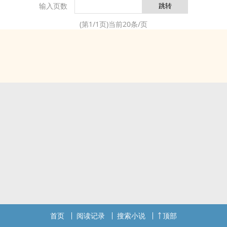
输入页数
(第
1
/
1
页)当前
20
条/页
首页
阅读记录
搜索小说
顶部