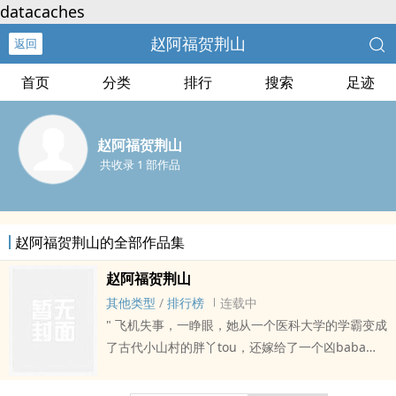
datacaches
赵阿福贺荆山
返回
首页
分类
排行
搜索
足迹
赵阿福贺荆山
共收录 1 部作品
赵阿福贺荆山的全部作品集
赵阿福贺荆山
其他类型
/
排行榜
连载中
" 飞机失事，一睁眼，她从一个医科大学的学霸变成
了古代小山村的胖丫tou，还嫁给了一个凶baba的
猎户。又凶又狠的猎户是罪臣之后，家徒四壁，穷
得叮当响，还有一个嗷嗷待哺的..