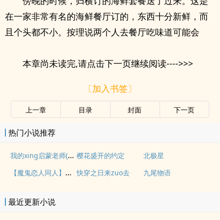
傍晚的时候，归横订的海鲜套餐送了过来。这是
在一家非常有名的海鲜餐厅订的，东西十分新鲜，而
且个头都不小。按理说两个人去餐厅吃味道可能会
本章尚未读完,请点击下一页继续阅读---->>>
〔加入书签〕
上一章
目录
封面
下一页
热门小说推荐
我的xing启蒙老师(简体)
樱花盛开的约定
北极星
【魔鬼恋人同人】罪恶的伊甸园
快穿之日来zuo去
九尾物语
最近更新小说