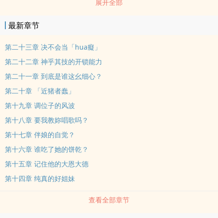
展开全部
限制的，我都看不了……」回tou再看一遍，是喔，我的文都是「儿童
不宜」的呢！既然如此，我先停下在写中的文，发表一下这个好了。
最新章节
有些是我初中时发生的事qing，希望你们会喜欢喔~~--------------------
-------------------------------------广告时间：因为小妃子在填不同的坑，
第二十三章 决不会当「hua癡」
所以这个会不定期更新喔!!!各位看倌，不便之chu，敬请原谅~~还
第二十二章 神乎其技的开锁能力
有，要多多支持我啦~~(喂，gan嘛宣传自己呢!!!)
第二十一章 到底是谁这幺细心？
第二十章 「近猪者蠢」
第十九章 调位子的风波
第十八章 要我教妳唱歌吗？
第十七章 伴娘的自觉？
第十六章 谁吃了她的饼乾？
第十五章 记住他的大恩大德
第十四章 纯真的好姐妹
查看全部章节