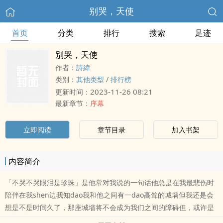
别哭，天使
首页
分类
排行
搜索
足迹
别哭，天使
作者：
詩緯
类别：
其他类型
/
排行榜
2023-11-26 08:21
更新时间：
最新章节：
序幕
立即阅读
章节目录
加入书架
内容简介
「不哭不哭眼泪是珍珠」是他常对我说的一句话他总是在我最悲伤时
陪伴在我shen边我知dao我和他之间有一dao高耸的城墙但我还是会
想是不是时间久了，那座城墙将不会成为我们之间的障碍但，或许是
我太天真，因为这gen本不可能如果有一天他将离开我，我以为我会