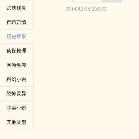
武侠修真
(第
1
/
0
页)当前
20
条/页
都市言情
历史军事
侦探推理
网游动漫
科幻小说
恐怖灵异
耽美小说
其他类型