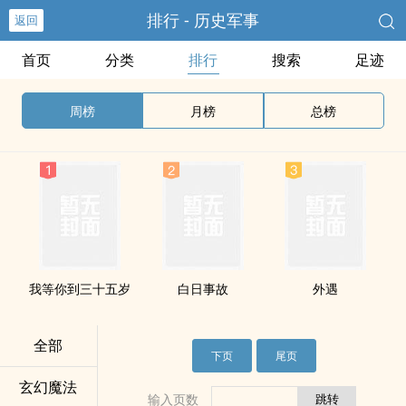
排行 - 历史军事
返回
首页
分类
排行
搜索
足迹
周榜
月榜
总榜
我等你到三十五岁
白日事故
外遇
全部
下页
尾页
玄幻魔法
输入页数