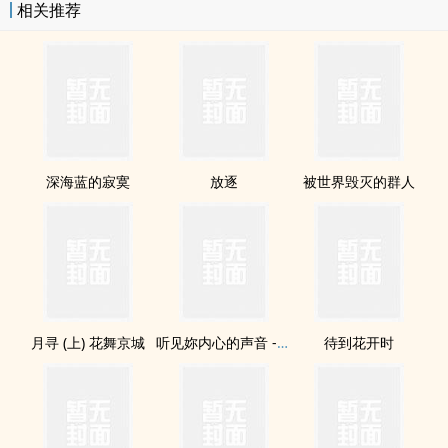
相关推荐
深海蓝的寂寞
放逐
被世界毁灭的群人
月寻 (上) 花舞京城
听见妳内心的声音 - 开啓梦想钥匙 (天籁梦想钥匙-修订版)
待到花开时