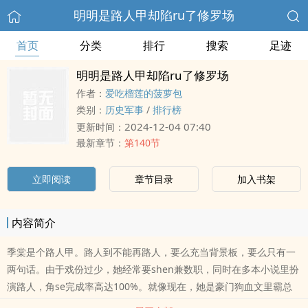
明明是路人甲却陷ru了修罗场
首页
分类
排行
搜索
足迹
明明是路人甲却陷ru了修罗场
作者：
爱吃榴莲的菠萝包
类别：
历史军事
/
排行榜
2024-12-04 07:40
更新时间：
最新章节：
第140节
立即阅读
章节目录
加入书架
内容简介
季棠是个路人甲。路人到不能再路人，要么充当背景板，要么只有一
两句话。由于戏份过少，她经常要shen兼数职，同时在多本小说里扮
演路人，角se完成率高达100%。就像现在，她是豪门狗血文里霸总
家的女..